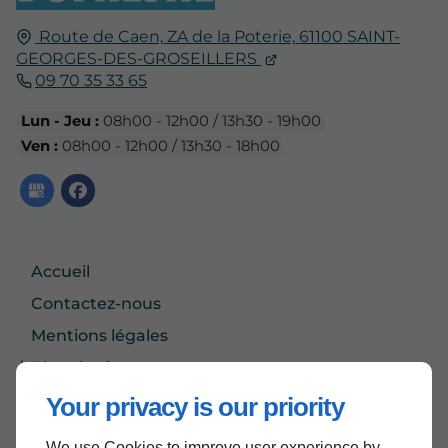
Route de Caen,
ZA de la Poterie,
61100
SAINT-
GEORGES-DES-GROSEILLERS
09 70 35 33 65
Lun - Jeu :
08h00 - 12h00 / 13h30 - 19h00
Ven :
08h00 - 12h00 / 13h30 - 18h00
Accueil
Contactez-nous
Mentions légales
Plan du site
Your privacy is our priority
We use Cookies to improve user experience by