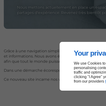
Nous mettons actuellement en place un espace 
partages d'expérience. Revenez très bientôt pou
Grâce à une navigation simplifiée et un design épuré,
Your priva
et informations. Nous avons également veillé à le rendr
afin que tout le monde puisse en profiter pleinement
We use Cookies to
personalising conte
Dans une démarche écoresponsable, nous avons optim
traffic and optimizi
clicking "I Agree" 
Ce nouveau site incarne nos valeurs et notre volonté d’
from our providers