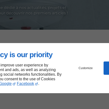
dédié à nos actualités, projets et
r découvrir nos premiers articles !
 notre site permet à chacun d’accéder plus facilement à 
cy is our priority
e plus inclusif, en respectant les meilleures pratiques d’
.
 improve user experience by
Customize
nt and ads, as well as analyzing
isé notre site pour réduire notre empreinte numériqu
ng social networks functionalities. By
you consent to the use of Cookies
allier performance, responsabilité et accessibilité.
Google
Facebook
.