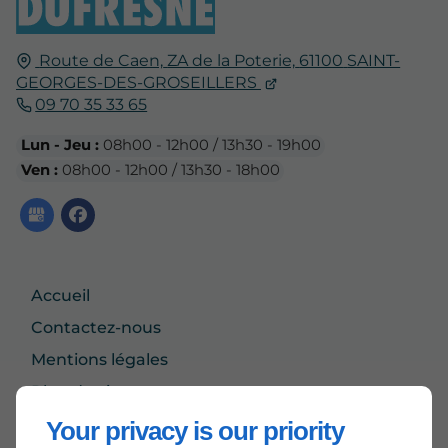
Route de Caen,
ZA de la Poterie,
61100
SAINT-
GEORGES-DES-GROSEILLERS
09 70 35 33 65
Lun - Jeu :
08h00 - 12h00 / 13h30 - 19h00
Ven :
08h00 - 12h00 / 13h30 - 18h00
Accueil
Contactez-nous
Mentions légales
Plan du site
Your privacy is our priority